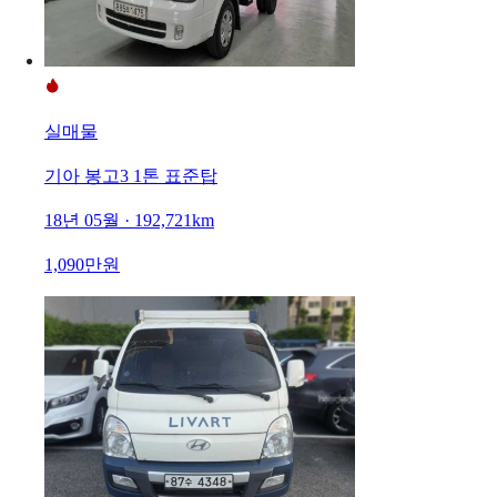
실매물
기아 봉고3 1톤 표준탑
18년 05월 · 192,721km
1,090만원