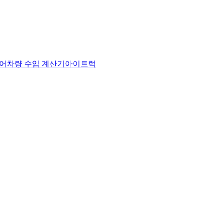
어
차량 수입 계산기
아이트럭