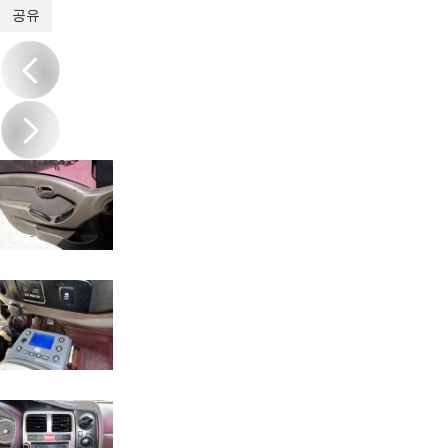
1
/
17
공유