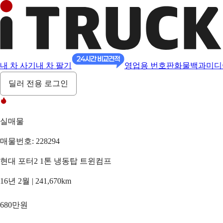
내 차 사기
내 차 팔기
영업용 번호판
화물백과
미디
딜러 전용 로그인
실매물
매물번호: 228294
현대 포터2 1톤 냉동탑 트윈컴프
16년 2월 | 241,670km
680만원