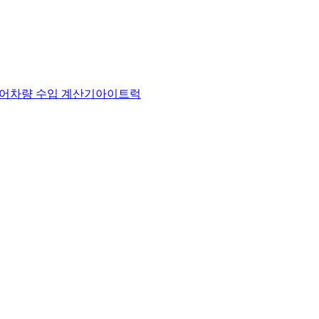
어
차량 수입 계산기
아이트럭