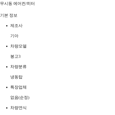
무시동 에어컨/히터
기본 정보
제조사
기아
차량모델
봉고3
차량분류
냉동탑
특장업체
없음(순정)
차량연식