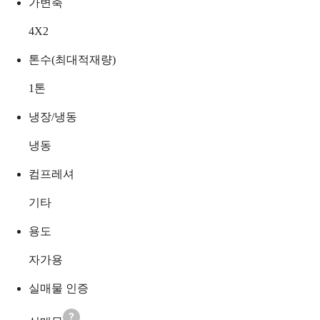
가변축
4X2
톤수(최대적재량)
1
톤
냉장/냉동
냉동
컴프레셔
기타
용도
자가용
실매물 인증