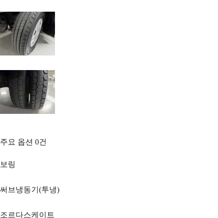
주요 옵션
0
건
보링
써브냉동기(투냉)
조르다스케이트