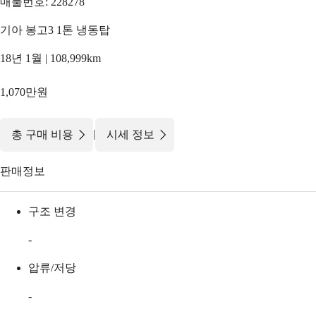
매물번호: 228278
기아 봉고3 1톤 냉동탑
18년 1월 | 108,999km
1,070만원
|
총 구매 비용
시세 정보
판매정보
구조 변경
-
압류/저당
-