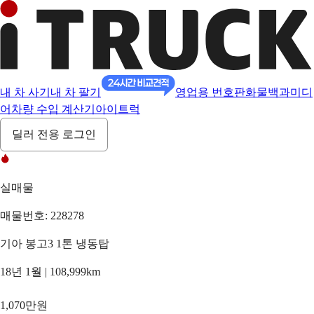
내 차 사기
내 차 팔기
영업용 번호판
화물백과
미디
어
차량 수입 계산기
아이트럭
딜러 전용 로그인
실매물
매물번호: 228278
기아 봉고3 1톤 냉동탑
18년 1월 | 108,999km
1,070만원