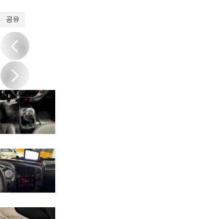
1
/
16
공유