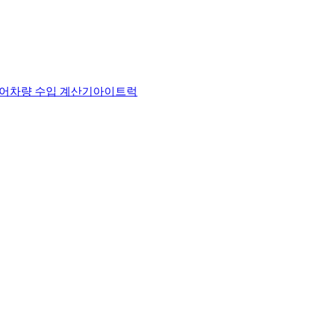
어
차량 수입 계산기
아이트럭