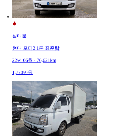
실매물
현대 포터2 1톤 표준탑
22년 06월 · 76,621km
1,770만원