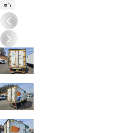
1
/
11
공유