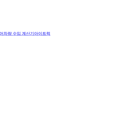
어
차량 수입 계산기
아이트럭