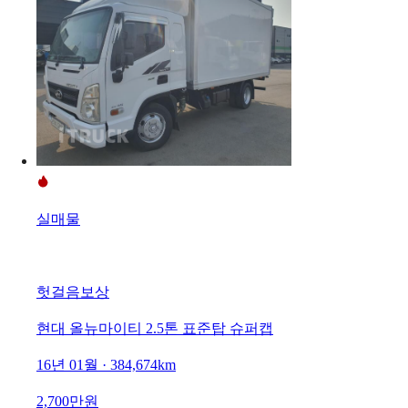
실매물
헛걸음보상
현대 올뉴마이티 2.5톤 표준탑 슈퍼캡
16년 01월 · 384,674km
2,700만원