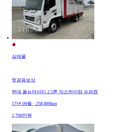
실매물
헛걸음보상
현대 올뉴마이티 2.5톤 익스하이탑 슈퍼캡
17년 09월 · 258,889km
2,700만원