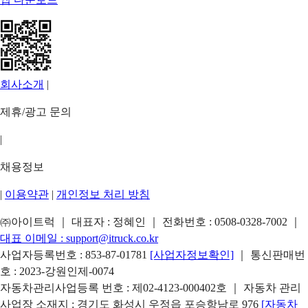
회사소개
|
제휴/광고 문의
|
채용정보
|
이용약관
|
개인정보 처리 방침
㈜아이트럭 ｜ 대표자 : 정혜인 ｜ 전화번호 :
0508-0328-7002
｜
대표 이메일 :
support@itruck.co.kr
사업자등록번호 : 853-87-01781
[사업자정보확인]
｜ 통신판매번
호 : 2023-강원인제-0074
자동차관리사업등록 번호 : 제02-4123-000402호 ｜ 자동차 관리
사업장 소재지 : 경기도 화성시 우정읍 포승항남로 976
[자동차