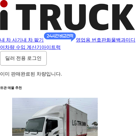
내 차 사기
내 차 팔기
영업용 번호판
화물백과
미디
어
차량 수입 계산기
아이트럭
딜러 전용 로그인
이미 판매완료된 차량입니다.
유관 매물 추천