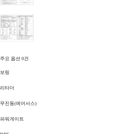
주요 옵션
0
건
보링
리타더
무진동(에어서스)
파워게이트