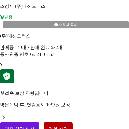
조경제
(주)대신모터스
소유자 동의
(주)대신모터스
판매중
149
대 · 판매 완료
532
대
종사원증 번호
GC24-01867
헛걸음 보상 차량입니다.
방문예약 후, 헛걸음시 10만원 보상
대출 상담 신청
전화 상담