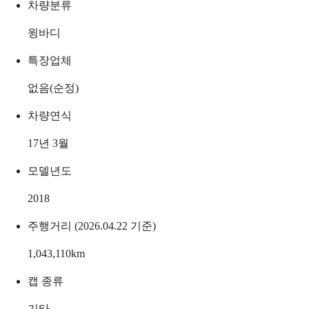
차량분류
윙바디
특장업체
없음(순정)
차량연식
17년 3월
모델년도
2018
주행거리 (2026.04.22 기준)
1,043,110
km
캡 종류
기타