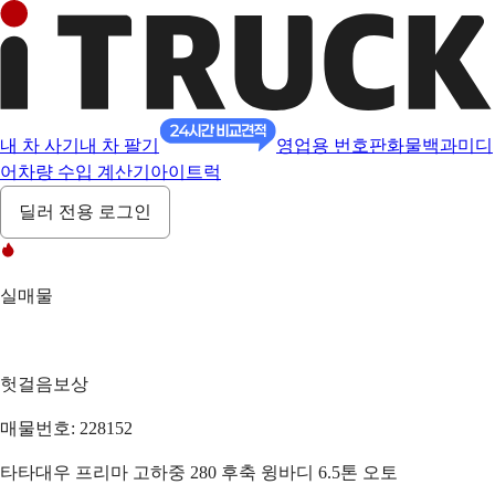
내 차 사기
내 차 팔기
영업용 번호판
화물백과
미디
어
차량 수입 계산기
아이트럭
딜러 전용 로그인
실매물
헛걸음보상
매물번호: 228152
타타대우 프리마 고하중 280 후축 윙바디 6.5톤 오토