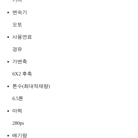
변속기
오토
사용연료
경유
가변축
6X2 후축
톤수(최대적재량)
6.5
톤
마력
280
ps
배기량