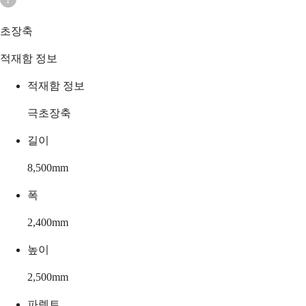
초장축
적재함 정보
적재함 정보
극초장축
길이
8,500
mm
폭
2,400
mm
높이
2,500
mm
파렛트