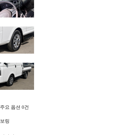
주요 옵션
0
건
보링