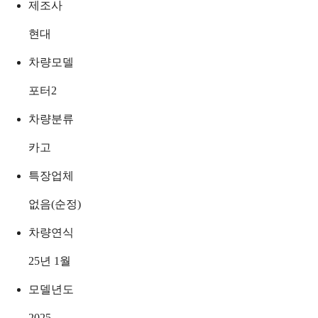
제조사
현대
차량모델
포터2
차량분류
카고
특장업체
없음(순정)
차량연식
25년 1월
모델년도
2025