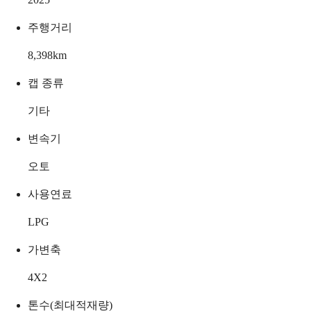
주행거리
8,398
km
캡 종류
기타
변속기
오토
사용연료
LPG
가변축
4X2
톤수(최대적재량)