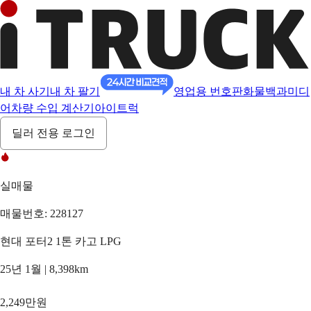
내 차 사기
내 차 팔기
영업용 번호판
화물백과
미디
어
차량 수입 계산기
아이트럭
딜러 전용 로그인
실매물
매물번호: 228127
현대 포터2 1톤 카고 LPG
25년 1월 | 8,398km
2,249만원