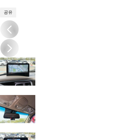
1
/
20
공유