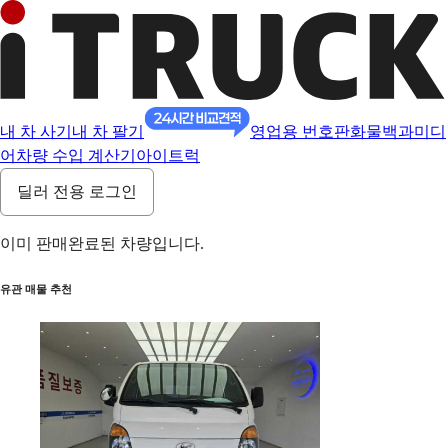
내 차 사기
내 차 팔기
영업용 번호판
화물백과
미디
어
차량 수입 계산기
아이트럭
딜러 전용 로그인
이미 판매완료된 차량입니다.
유관 매물 추천