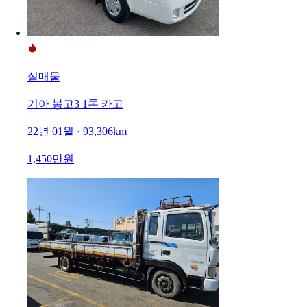
실매물
기아 봉고3 1톤 카고
22년 01월 · 93,306km
1,450만원