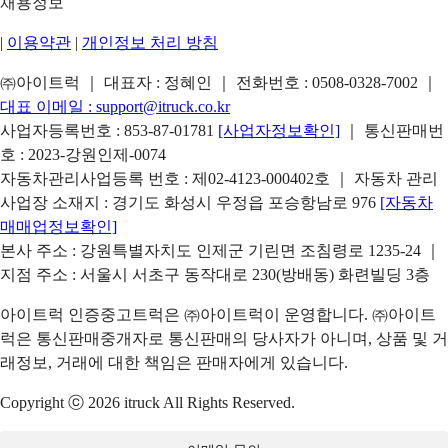
채용정보
|
이용약관
|
개인정보 처리 방침
㈜아이트럭 ｜ 대표자 : 정혜인 ｜ 전화번호 :
0508-0328-7002
｜
대표 이메일 :
support@itruck.co.kr
사업자등록번호 : 853-87-01781
[사업자정보확인]
｜ 통신판매번
호 : 2023-강원인제-0074
자동차관리사업등록 번호 : 제02-4123-000402호 ｜ 자동차 관리
사업장 소재지 : 경기도 화성시 우정읍 포승항남로 976
[자동차
매매업정보확인]
본사 주소 : 강원특별자치도 인제군 기린면 조침령로 1235-24 ｜
지점 주소 : 서울시 서초구 동작대로 230(방배동) 화련빌딩 3층
아이트럭 인증중고트럭은 ㈜아이트럭이 운영합니다. ㈜아이트
럭은 통신판매중개자로 통신판매의 당사자가 아니며, 상품 및 거
래정보, 거래에 대한 책임은 판매자에게 있습니다.
Copyright ⓒ 2026 itruck All Rights Reserved.