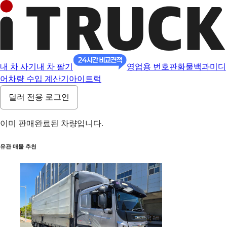
내 차 사기
내 차 팔기
영업용 번호판
화물백과
미디
어
차량 수입 계산기
아이트럭
딜러 전용 로그인
이미 판매완료된 차량입니다.
유관 매물 추천