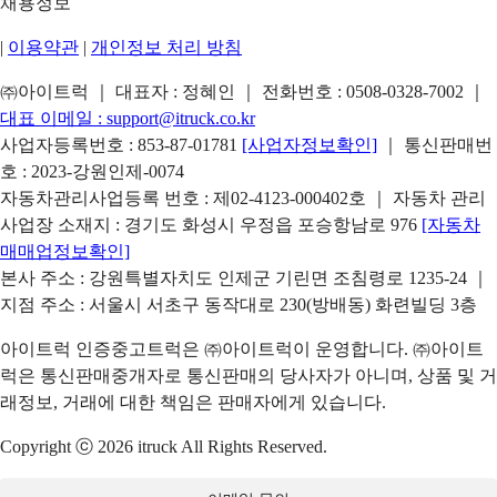
채용정보
|
이용약관
|
개인정보 처리 방침
㈜아이트럭 ｜ 대표자 : 정혜인 ｜ 전화번호 :
0508-0328-7002
｜
대표 이메일 :
support@itruck.co.kr
사업자등록번호 : 853-87-01781
[사업자정보확인]
｜ 통신판매번
호 : 2023-강원인제-0074
자동차관리사업등록 번호 : 제02-4123-000402호 ｜ 자동차 관리
사업장 소재지 : 경기도 화성시 우정읍 포승항남로 976
[자동차
매매업정보확인]
본사 주소 : 강원특별자치도 인제군 기린면 조침령로 1235-24 ｜
지점 주소 : 서울시 서초구 동작대로 230(방배동) 화련빌딩 3층
아이트럭 인증중고트럭은 ㈜아이트럭이 운영합니다. ㈜아이트
럭은 통신판매중개자로 통신판매의 당사자가 아니며, 상품 및 거
래정보, 거래에 대한 책임은 판매자에게 있습니다.
Copyright ⓒ 2026 itruck All Rights Reserved.