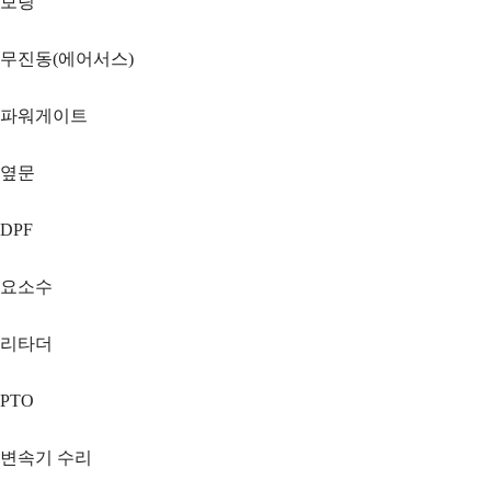
보링
무진동(에어서스)
파워게이트
옆문
DPF
요소수
리타더
PTO
변속기 수리