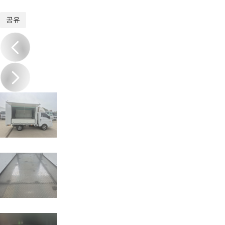
1
/
9
공유