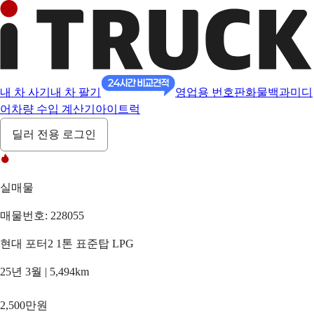
내 차 사기
내 차 팔기
영업용 번호판
화물백과
미디
어
차량 수입 계산기
아이트럭
딜러 전용 로그인
실매물
매물번호: 228055
현대 포터2 1톤 표준탑 LPG
25년 3월 | 5,494km
2,500만원