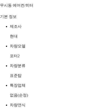
무시동 에어컨/히터
기본 정보
제조사
현대
차량모델
포터2
차량분류
표준탑
특장업체
없음(순정)
차량연식