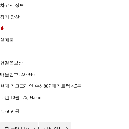
차고지 정보
경기 안산
실매물
헛걸음보상
매물번호: 227946
현대 카고크레인 수산887 메가트럭 4.5톤
15년 10월 | 75,942km
7,550만원
|
총 구매 비용
시세 정보