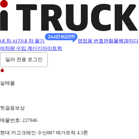
내 차 사기
내 차 팔기
영업용 번호판
화물백과
미디
어
차량 수입 계산기
아이트럭
딜러 전용 로그인
실매물
헛걸음보상
매물번호: 227946
현대 카고크레인 수산887 메가트럭 4.5톤