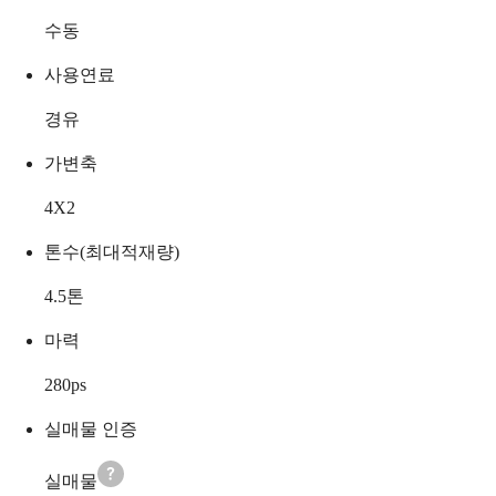
수동
사용연료
경유
가변축
4X2
톤수(최대적재량)
4.5
톤
마력
280
ps
실매물 인증
실매물