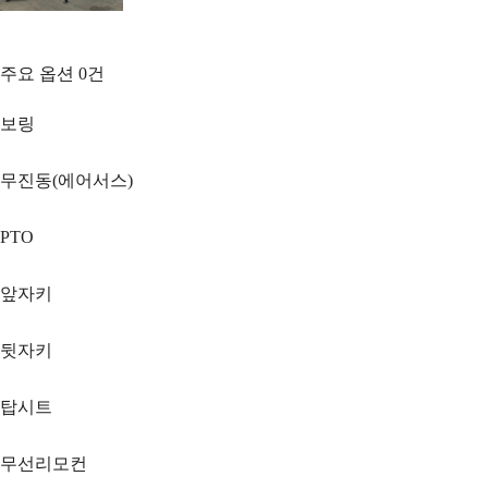
주요 옵션
0
건
보링
무진동(에어서스)
PTO
앞자키
뒷자키
탑시트
무선리모컨