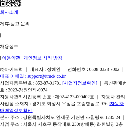
회사소개
|
제휴/광고 문의
|
채용정보
|
이용약관
|
개인정보 처리 방침
㈜아이트럭 ｜ 대표자 : 정혜인 ｜ 전화번호 :
0508-0328-7002
｜
대표 이메일 :
support@itruck.co.kr
사업자등록번호 : 853-87-01781
[사업자정보확인]
｜ 통신판매번
호 : 2023-강원인제-0074
자동차관리사업등록 번호 : 제02-4123-000402호 ｜ 자동차 관리
사업장 소재지 : 경기도 화성시 우정읍 포승항남로 976
[자동차
매매업정보확인]
본사 주소 : 강원특별자치도 인제군 기린면 조침령로 1235-24 ｜
지점 주소 : 서울시 서초구 동작대로 230(방배동) 화련빌딩 3층