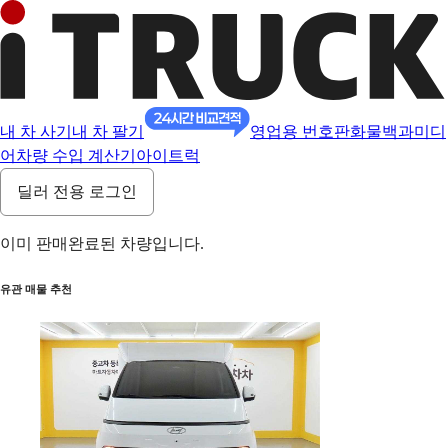
내 차 사기
내 차 팔기
영업용 번호판
화물백과
미디
어
차량 수입 계산기
아이트럭
딜러 전용 로그인
이미 판매완료된 차량입니다.
유관 매물 추천