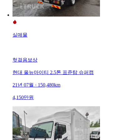
실매물
헛걸음보상
현대 올뉴마이티 2.5톤 표준탑 슈퍼캡
21년 07월 · 150,480km
4,150만원