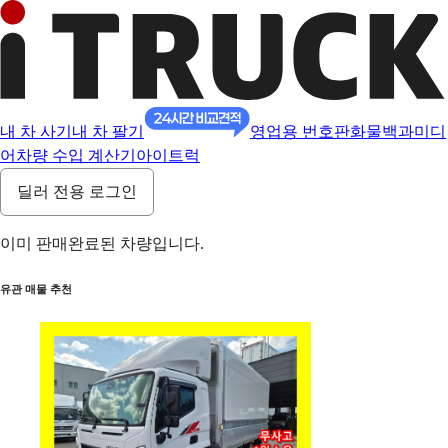
내 차 사기
내 차 팔기
영업용 번호판
화물백과
미디
어
차량 수입 계산기
아이트럭
딜러 전용 로그인
이미 판매완료된 차량입니다.
유관 매물 추천