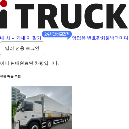
내 차 사기
내 차 팔기
영업용 번호판
화물백과
미디
딜러 전용 로그인
이미 판매완료된 차량입니다.
유관 매물 추천