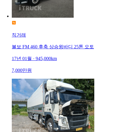
직거래
볼보 FM 460 후축 상승윙바디 25톤 오토
17년 01월 · 945,000km
7,000만원