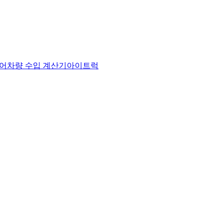
어
차량 수입 계산기
아이트럭