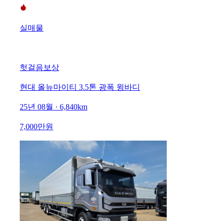
실매물
헛걸음보상
현대 올뉴마이티 3.5톤 광폭 윙바디
25년 08월 · 6,840km
7,000만원