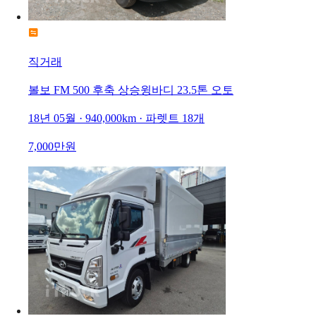
직거래
볼보 FM 500 후축 상승윙바디 23.5톤 오토
18년 05월 · 940,000km · 파렛트 18개
7,000만원