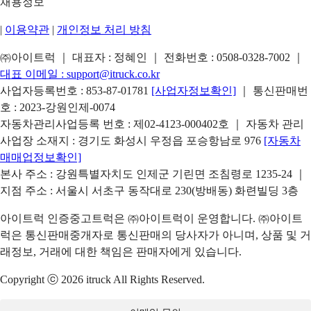
채용정보
|
이용약관
|
개인정보 처리 방침
㈜아이트럭 ｜ 대표자 : 정혜인 ｜ 전화번호 :
0508-0328-7002
｜
대표 이메일 :
support@itruck.co.kr
사업자등록번호 : 853-87-01781
[사업자정보확인]
｜ 통신판매번
호 : 2023-강원인제-0074
자동차관리사업등록 번호 : 제02-4123-000402호 ｜ 자동차 관리
사업장 소재지 : 경기도 화성시 우정읍 포승항남로 976
[자동차
매매업정보확인]
본사 주소 : 강원특별자치도 인제군 기린면 조침령로 1235-24 ｜
지점 주소 : 서울시 서초구 동작대로 230(방배동) 화련빌딩 3층
아이트럭 인증중고트럭은 ㈜아이트럭이 운영합니다. ㈜아이트
럭은 통신판매중개자로 통신판매의 당사자가 아니며, 상품 및 거
래정보, 거래에 대한 책임은 판매자에게 있습니다.
Copyright ⓒ 2026 itruck All Rights Reserved.