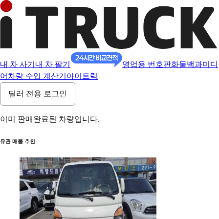
내 차 사기
내 차 팔기
영업용 번호판
화물백과
미디
어
차량 수입 계산기
아이트럭
딜러 전용 로그인
이미 판매완료된 차량입니다.
유관 매물 추천