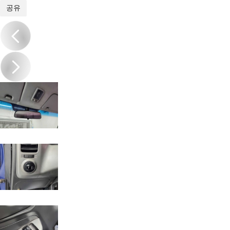
1
/
16
공유