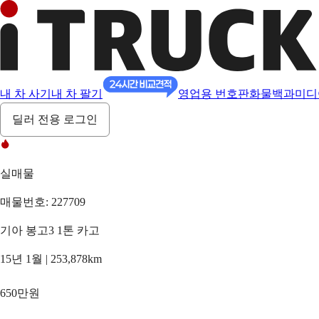
내 차 사기
내 차 팔기
영업용 번호판
화물백과
미디
딜러 전용 로그인
실매물
매물번호: 227709
기아 봉고3 1톤 카고
15년 1월 | 253,878km
650만원