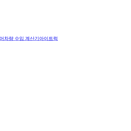
어
차량 수입 계산기
아이트럭