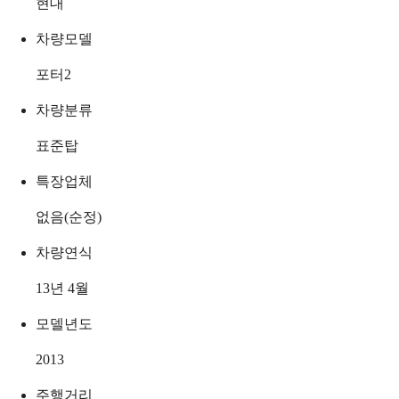
현대
차량모델
포터2
차량분류
표준탑
특장업체
없음(순정)
차량연식
13년 4월
모델년도
2013
주행거리