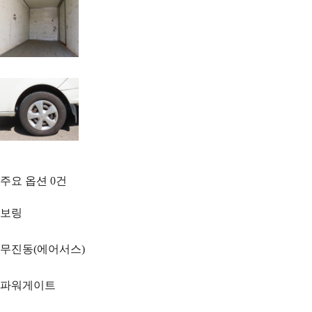
주요 옵션
0
건
보링
무진동(에어서스)
파워게이트