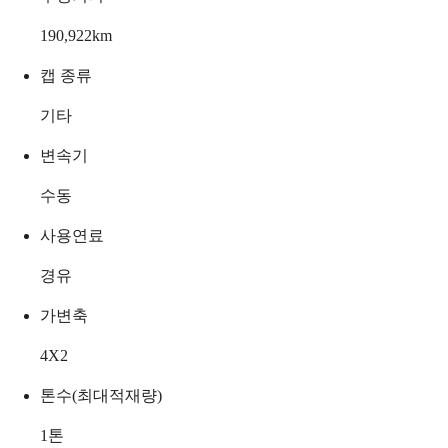
190,922
km
캡 종류
기타
변속기
수동
사용연료
경유
가변축
4X2
톤수(최대적재량)
1
톤