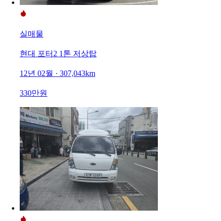
실매물
현대 포터2 1톤 저상탑
12년 02월 · 307,043km
330만원