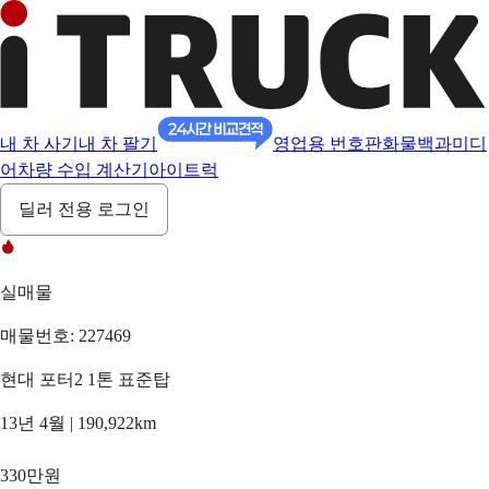
내 차 사기
내 차 팔기
영업용 번호판
화물백과
미디
어
차량 수입 계산기
아이트럭
딜러 전용 로그인
실매물
매물번호: 227469
현대 포터2 1톤 표준탑
13년 4월 | 190,922km
330만원