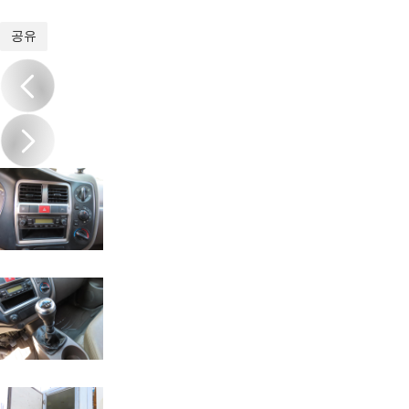
1
/
14
공유