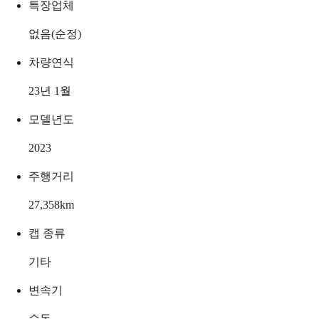
특장업체
없음(순정)
차량연식
23년 1월
모델년도
2023
주행거리
27,358
km
캡 종류
기타
변속기
수동