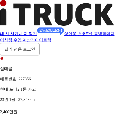
내 차 사기
내 차 팔기
영업용 번호판
화물백과
미디
어
차량 수입 계산기
아이트럭
딜러 전용 로그인
실매물
매물번호: 227356
현대 포터2 1톤 카고
23년 1월 | 27,358km
2,400만원