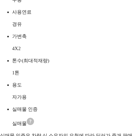
사용연료
경유
가변축
4X2
톤수(최대적재량)
1
톤
용도
자가용
실매물 인증
실매물
실매물 인증은 차량 실 소유자의 요청에 따라 딜러가 중개 판매