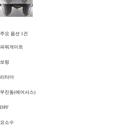
주요 옵션
1
건
파워게이트
보링
리타더
무진동(에어서스)
DPF
요소수