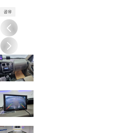
1
/
19
공유