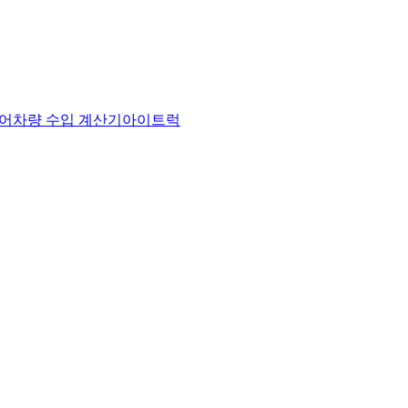
어
차량 수입 계산기
아이트럭