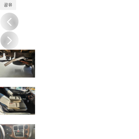
1
/
17
공유