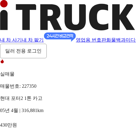
내 차 사기
내 차 팔기
영업용 번호판
화물백과
미디
딜러 전용 로그인
실매물
매물번호: 227350
현대 포터2 1톤 카고
05년 4월 | 316,881km
430만원