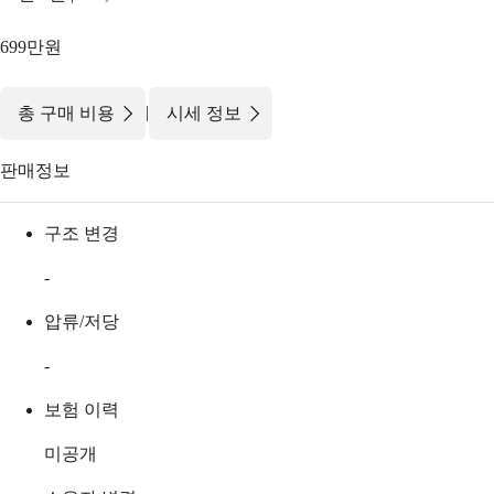
699만원
|
총 구매 비용
시세 정보
판매정보
구조 변경
-
압류/저당
-
보험 이력
미공개