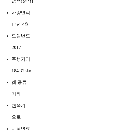
없음(순정)
차량연식
17년 4월
모델년도
2017
주행거리
184,373
km
캡 종류
기타
변속기
오토
사용연료