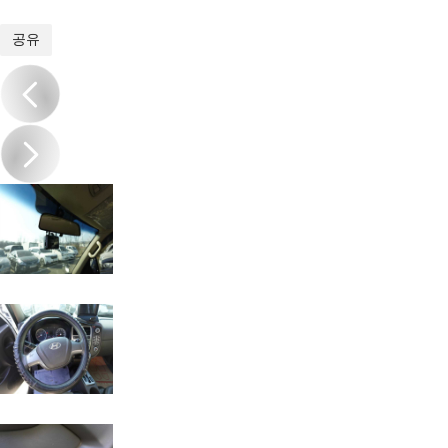
1
/
13
공유