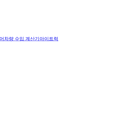
어
차량 수입 계산기
아이트럭