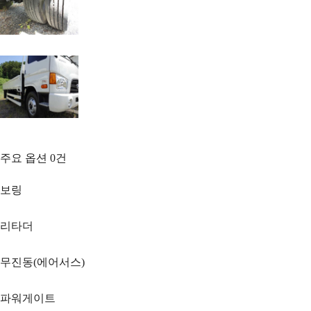
주요 옵션
0
건
보링
리타더
무진동(에어서스)
파워게이트