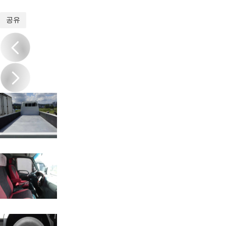
1
/
12
공유