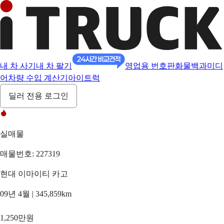
내 차 사기
내 차 팔기
영업용 번호판
화물백과
미디
어
차량 수입 계산기
아이트럭
딜러 전용 로그인
실매물
매물번호: 227319
현대 이마이티 카고
09년 4월 | 345,859km
1,250만원