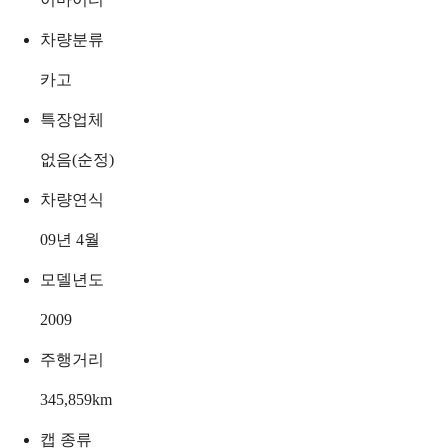
차량분류
카고
특장업체
없음(순정)
차량연식
09년 4월
모델년도
2009
주행거리
345,859
km
캡 종류