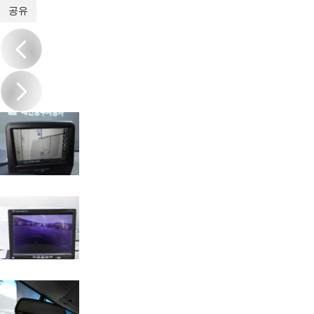
1
/
20
공유