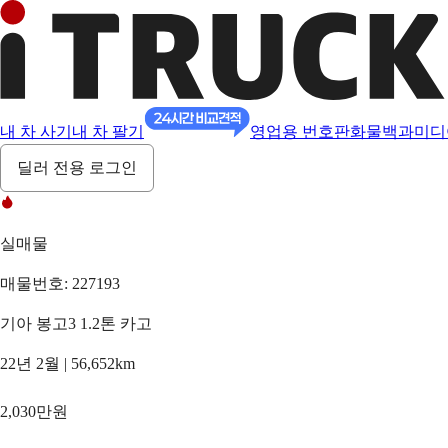
내 차 사기
내 차 팔기
영업용 번호판
화물백과
미디
딜러 전용 로그인
실매물
매물번호: 227193
기아 봉고3 1.2톤 카고
22년 2월 | 56,652km
2,030만원