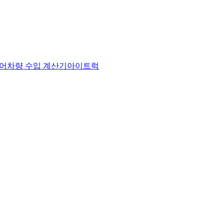
어
차량 수입 계산기
아이트럭