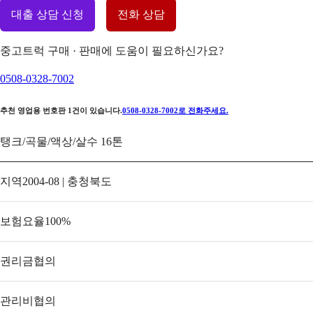
대출 상담 신청
전화 상담
중고트럭 구매 · 판매에 도움이 필요하신가요?
0508-0328-7002
추천 영업용 번호판
1
건이 있습니다.
0508-0328-7002
로 전화주세요.
탱크/곡물/액상/살수 16톤
지역
2004-08 | 충청북도
보험요율
100
%
권리금
협의
관리비
협의