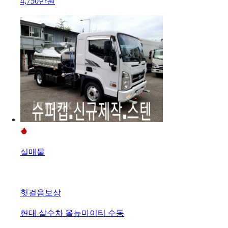
4,750만원
실매물
헛걸음보상
현대 살수차 올뉴마이티 수동