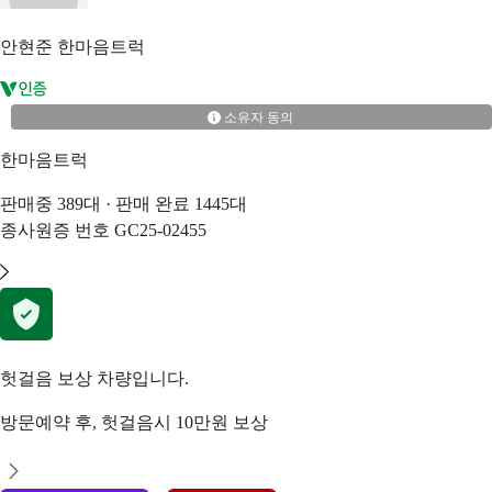
안현준
한마음트럭
소유자 동의
한마음트럭
판매중
389
대 · 판매 완료
1445
대
종사원증 번호
GC25-02455
헛걸음 보상 차량입니다.
방문예약 후, 헛걸음시 10만원 보상