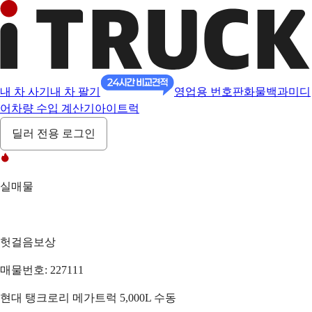
내 차 사기
내 차 팔기
영업용 번호판
화물백과
미디
어
차량 수입 계산기
아이트럭
딜러 전용 로그인
실매물
헛걸음보상
매물번호: 227111
현대 탱크로리 메가트럭 5,000L 수동