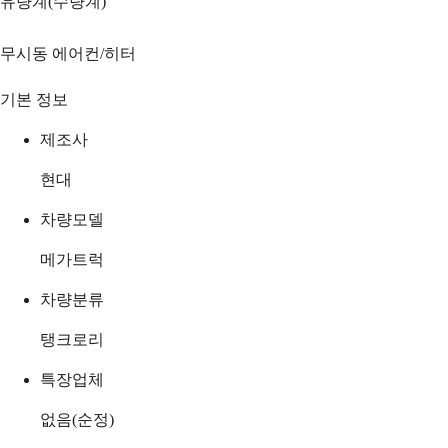
유량계(수량계)
무시동 에어컨/히터
기본 정보
제조사
현대
차량모델
메가트럭
차량분류
탱크로리
특장업체
없음(순정)