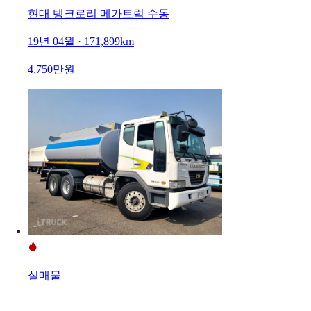
현대 탱크로리 메가트럭 수동
19년 04월 · 171,899km
4,750만원
실매물