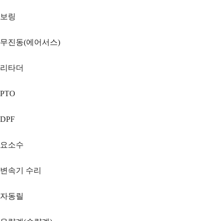
보링
무진동(에어서스)
리타더
PTO
DPF
요소수
변속기 수리
자동릴