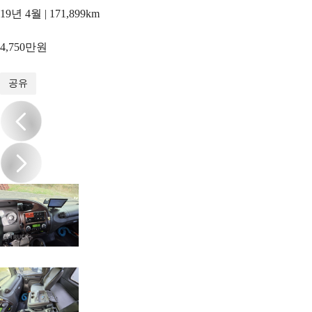
19년 4월 | 171,899km
4,750만원
1
/
20
공유