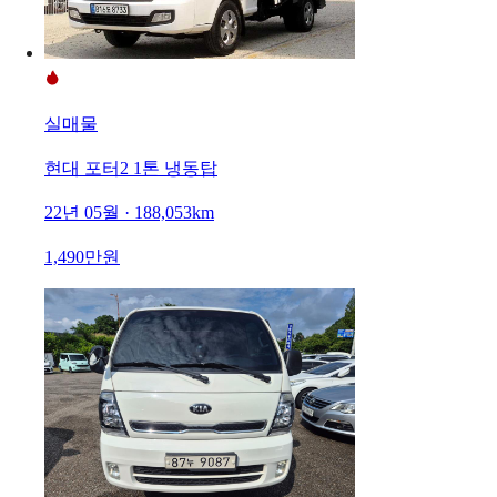
실매물
현대 포터2 1톤 냉동탑
22년 05월 · 188,053km
1,490만원