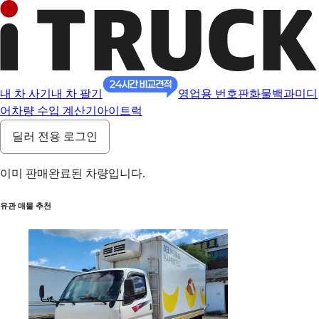
내 차 사기
내 차 팔기
영업용 번호판
화물백과
미디
어
차량 수입 계산기
아이트럭
딜러 전용 로그인
이미 판매완료된 차량입니다.
유관 매물 추천