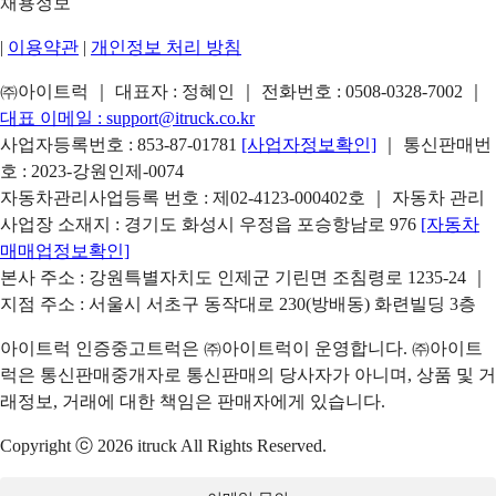
채용정보
|
이용약관
|
개인정보 처리 방침
㈜아이트럭 ｜ 대표자 : 정혜인 ｜ 전화번호 :
0508-0328-7002
｜
대표 이메일 :
support@itruck.co.kr
사업자등록번호 : 853-87-01781
[사업자정보확인]
｜ 통신판매번
호 : 2023-강원인제-0074
자동차관리사업등록 번호 : 제02-4123-000402호 ｜ 자동차 관리
사업장 소재지 : 경기도 화성시 우정읍 포승항남로 976
[자동차
매매업정보확인]
본사 주소 : 강원특별자치도 인제군 기린면 조침령로 1235-24 ｜
지점 주소 : 서울시 서초구 동작대로 230(방배동) 화련빌딩 3층
아이트럭 인증중고트럭은 ㈜아이트럭이 운영합니다. ㈜아이트
럭은 통신판매중개자로 통신판매의 당사자가 아니며, 상품 및 거
래정보, 거래에 대한 책임은 판매자에게 있습니다.
Copyright ⓒ 2026 itruck All Rights Reserved.