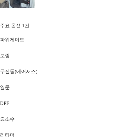
주요 옵션
1
건
파워게이트
보링
무진동(에어서스)
옆문
DPF
요소수
리타더