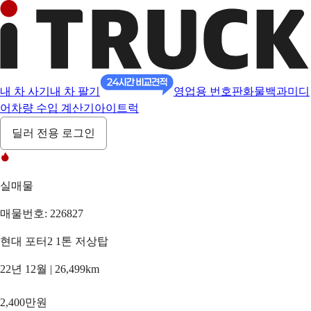
내 차 사기
내 차 팔기
영업용 번호판
화물백과
미디
어
차량 수입 계산기
아이트럭
딜러 전용 로그인
실매물
매물번호: 226827
현대 포터2 1톤 저상탑
22년 12월 | 26,499km
2,400만원