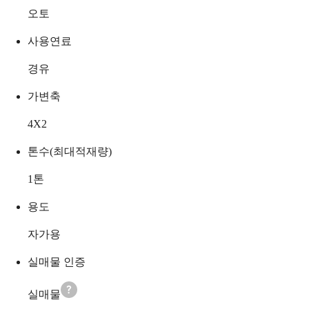
오토
사용연료
경유
가변축
4X2
톤수(최대적재량)
1
톤
용도
자가용
실매물 인증
실매물