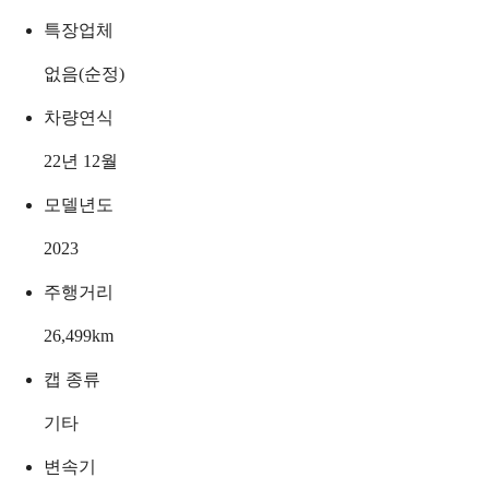
특장업체
없음(순정)
차량연식
22년 12월
모델년도
2023
주행거리
26,499
km
캡 종류
기타
변속기