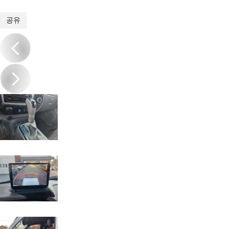
1
/
17
공유