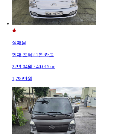
실매물
현대 포터2 1톤 카고
22년 04월 · 40,015km
1,790만원