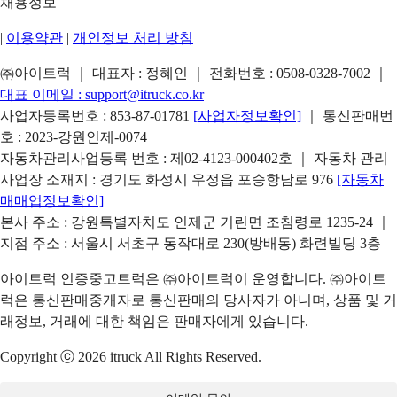
채용정보
|
이용약관
|
개인정보 처리 방침
㈜아이트럭 ｜ 대표자 : 정혜인 ｜ 전화번호 :
0508-0328-7002
｜
대표 이메일 :
support@itruck.co.kr
사업자등록번호 : 853-87-01781
[사업자정보확인]
｜ 통신판매번
호 : 2023-강원인제-0074
자동차관리사업등록 번호 : 제02-4123-000402호 ｜ 자동차 관리
사업장 소재지 : 경기도 화성시 우정읍 포승항남로 976
[자동차
매매업정보확인]
본사 주소 : 강원특별자치도 인제군 기린면 조침령로 1235-24 ｜
지점 주소 : 서울시 서초구 동작대로 230(방배동) 화련빌딩 3층
아이트럭 인증중고트럭은 ㈜아이트럭이 운영합니다. ㈜아이트
럭은 통신판매중개자로 통신판매의 당사자가 아니며, 상품 및 거
래정보, 거래에 대한 책임은 판매자에게 있습니다.
Copyright ⓒ 2026 itruck All Rights Reserved.