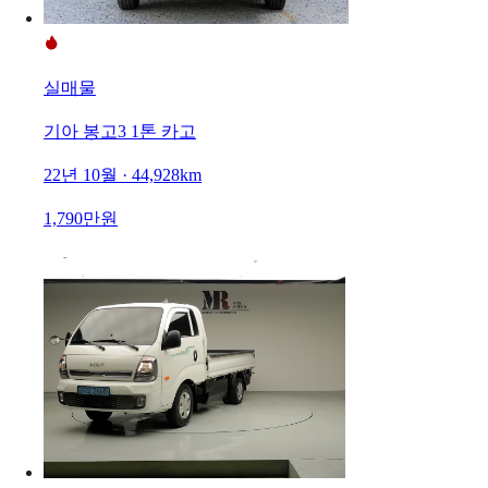
실매물
기아 봉고3 1톤 카고
22년 10월 · 44,928km
1,790만원