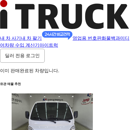
내 차 사기
내 차 팔기
영업용 번호판
화물백과
미디
어
차량 수입 계산기
아이트럭
딜러 전용 로그인
이미 판매완료된 차량입니다.
유관 매물 추천