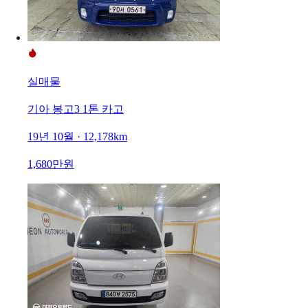
실매물
기아 봉고3 1톤 카고
19년 10월 · 12,178km
1,680만원