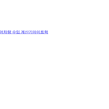
어
차량 수입 계산기
아이트럭