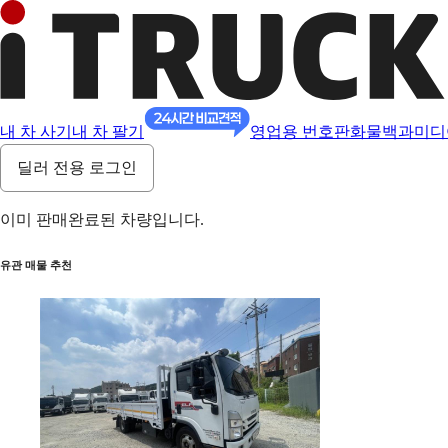
내 차 사기
내 차 팔기
영업용 번호판
화물백과
미디
딜러 전용 로그인
이미 판매완료된 차량입니다.
유관 매물 추천