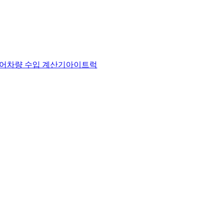
어
차량 수입 계산기
아이트럭