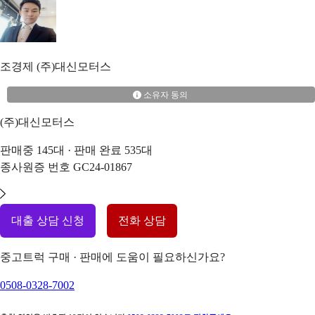
조경제
(주)대신모터스
소유자 동의
(주)대신모터스
판매중
145
대 · 판매 완료
535
대
종사원증 번호
GC24-01867
대출 상담 신청
전화 상담
중고트럭 구매 · 판매에 도움이 필요하신가요?
0508-0328-7002