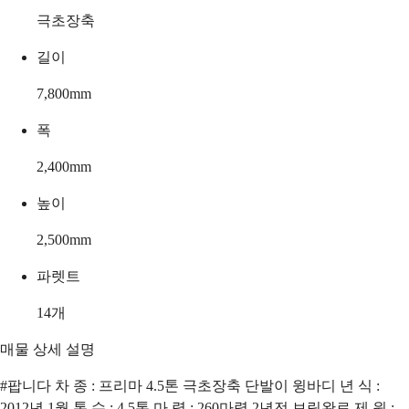
극초장축
길이
7,800
mm
폭
2,400
mm
높이
2,500
mm
파렛트
14
개
매물 상세 설명
#팝니다 차 종 : 프리마 4.5톤 극초장축 단발이 윙바디 년 식 :
2012년 1월 톤 수 : 4.5톤 마 력 : 260마력 2년전 보링완료 제 원 :