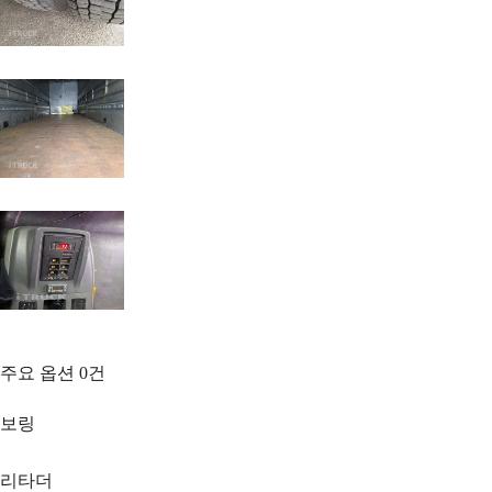
주요 옵션
0
건
보링
리타더