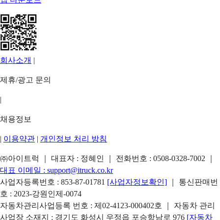
회사소개
|
제휴/광고 문의
|
채용정보
|
이용약관
|
개인정보 처리 방침
㈜아이트럭 ｜ 대표자 : 정혜인 ｜ 전화번호 :
0508-0328-7002
｜
대표 이메일 :
support@itruck.co.kr
사업자등록번호 : 853-87-01781
[사업자정보확인]
｜ 통신판매번
호 : 2023-강원인제-0074
자동차관리사업등록 번호 : 제02-4123-000402호 ｜ 자동차 관리
사업장 소재지 : 경기도 화성시 우정읍 포승항남로 976
[자동차