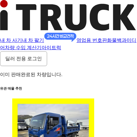
내 차 사기
내 차 팔기
영업용 번호판
화물백과
미디
어
차량 수입 계산기
아이트럭
딜러 전용 로그인
이미 판매완료된 차량입니다.
유관 매물 추천