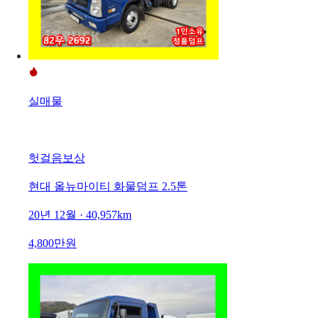
실매물
헛걸음보상
현대 올뉴마이티 화물덤프 2.5톤
20년 12월 · 40,957km
4,800만원