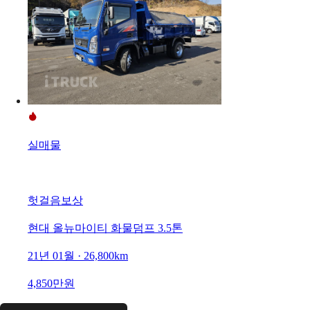
실매물
헛걸음보상
현대 올뉴마이티 화물덤프 3.5톤
21년 01월 · 26,800km
4,850만원