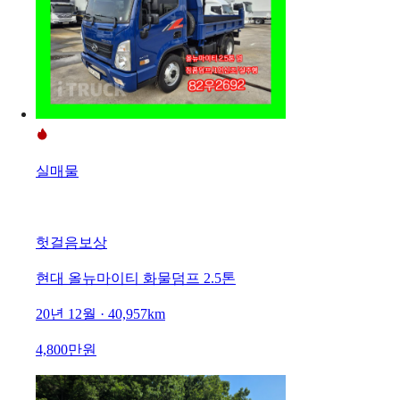
실매물
헛걸음보상
현대 올뉴마이티 화물덤프 2.5톤
20년 12월 · 40,957km
4,800만원