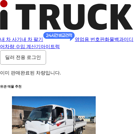
내 차 사기
내 차 팔기
영업용 번호판
화물백과
미디
어
차량 수입 계산기
아이트럭
딜러 전용 로그인
이미 판매완료된 차량입니다.
유관 매물 추천