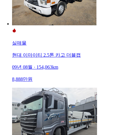
실매물
현대 이마이티 2.5톤 카고 더블캡
09년 08월 · 154,063km
8,888만원