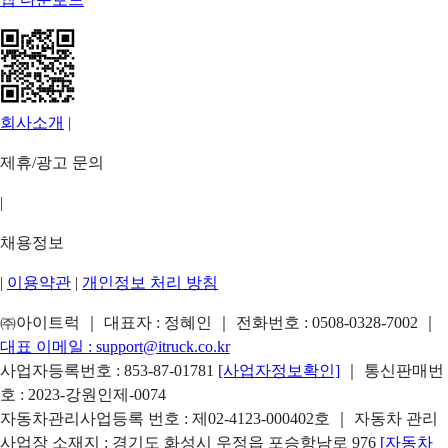
회사소개
|
제휴/광고 문의
|
채용정보
|
이용약관
|
개인정보 처리 방침
㈜아이트럭 ｜ 대표자 : 정혜인 ｜ 전화번호 :
0508-0328-7002
｜
대표 이메일 :
support@itruck.co.kr
사업자등록번호 : 853-87-01781
[사업자정보확인]
｜ 통신판매번
호 : 2023-강원인제-0074
자동차관리사업등록 번호 : 제02-4123-000402호 ｜ 자동차 관리
사업장 소재지 : 경기도 화성시 우정읍 포승항남로 976
[자동차