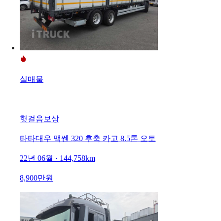
실매물
헛걸음보상
타타대우 맥쎈 320 후축 카고 8.5톤 오토
22년 06월 · 144,758km
8,900만원