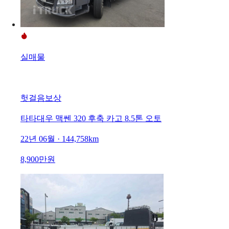
실매물
헛걸음보상
타타대우 맥쎈 320 후축 카고 8.5톤 오토
22년 06월 · 144,758km
8,900만원