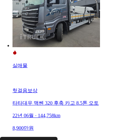
실매물
헛걸음보상
타타대우 맥쎈 320 후축 카고 8.5톤 오토
22년 06월 · 144,758km
8,900만원