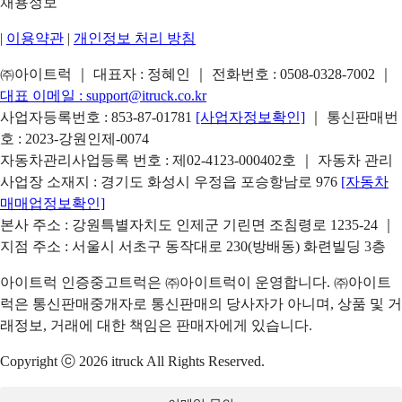
채용정보
|
이용약관
|
개인정보 처리 방침
㈜아이트럭 ｜ 대표자 : 정혜인 ｜ 전화번호 :
0508-0328-7002
｜
대표 이메일 :
support@itruck.co.kr
사업자등록번호 : 853-87-01781
[사업자정보확인]
｜ 통신판매번
호 : 2023-강원인제-0074
자동차관리사업등록 번호 : 제02-4123-000402호 ｜ 자동차 관리
사업장 소재지 : 경기도 화성시 우정읍 포승항남로 976
[자동차
매매업정보확인]
본사 주소 : 강원특별자치도 인제군 기린면 조침령로 1235-24 ｜
지점 주소 : 서울시 서초구 동작대로 230(방배동) 화련빌딩 3층
아이트럭 인증중고트럭은 ㈜아이트럭이 운영합니다. ㈜아이트
럭은 통신판매중개자로 통신판매의 당사자가 아니며, 상품 및 거
래정보, 거래에 대한 책임은 판매자에게 있습니다.
Copyright ⓒ 2026 itruck All Rights Reserved.