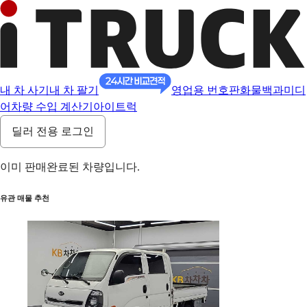
내 차 사기
내 차 팔기
영업용 번호판
화물백과
미디
어
차량 수입 계산기
아이트럭
딜러 전용 로그인
이미 판매완료된 차량입니다.
유관 매물 추천