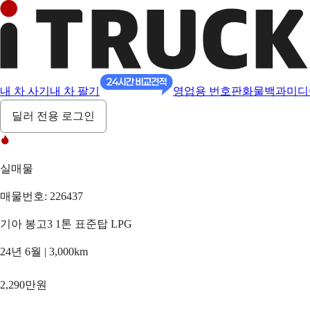
내 차 사기
내 차 팔기
영업용 번호판
화물백과
미디
딜러 전용 로그인
실매물
매물번호: 226437
기아 봉고3 1톤 표준탑 LPG
24년 6월 | 3,000km
2,290만원