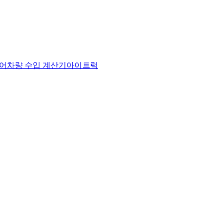
어
차량 수입 계산기
아이트럭