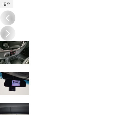
1
/
17
공유