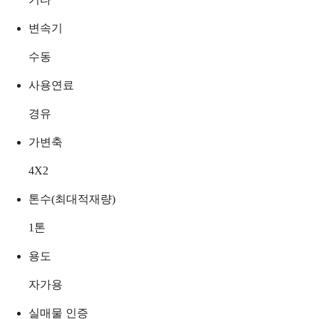
변속기
수동
사용연료
경유
가변축
4X2
톤수(최대적재량)
1
톤
용도
자가용
실매물 인증