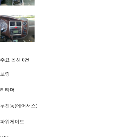
주요 옵션
0
건
보링
리타더
무진동(에어서스)
파워게이트