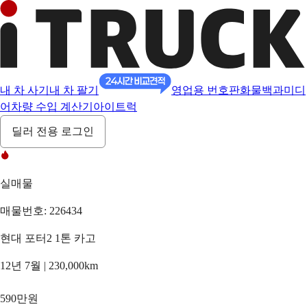
내 차 사기
내 차 팔기
영업용 번호판
화물백과
미디
어
차량 수입 계산기
아이트럭
딜러 전용 로그인
실매물
매물번호: 226434
현대 포터2 1톤 카고
12년 7월 | 230,000km
590만원