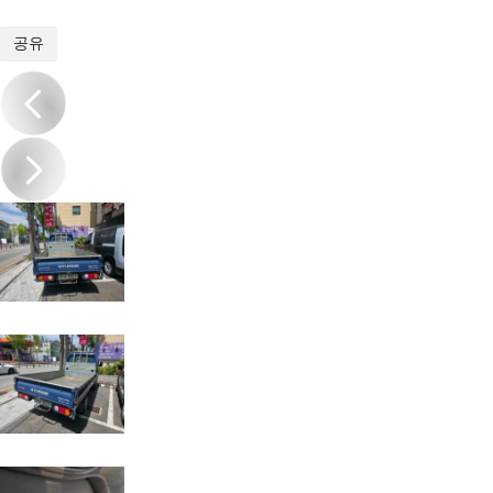
1
/
10
공유