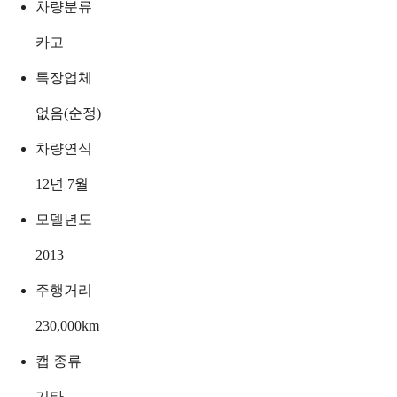
차량분류
카고
특장업체
없음(순정)
차량연식
12년 7월
모델년도
2013
주행거리
230,000
km
캡 종류
기타