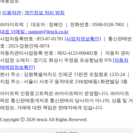
채용정보
|
이용약관
|
개인정보 처리 방침
㈜아이트럭 ｜ 대표자 : 정혜인 ｜ 전화번호 :
0508-0328-7002
｜
대표 이메일 :
support@itruck.co.kr
사업자등록번호 : 853-87-01781
[사업자정보확인]
｜ 통신판매번
호 : 2023-강원인제-0074
자동차관리사업등록 번호 : 제02-4123-000402호 ｜ 자동차 관리
사업장 소재지 : 경기도 화성시 우정읍 포승항남로 976
[자동차
매매업정보확인]
본사 주소 : 강원특별자치도 인제군 기린면 조침령로 1235-24 ｜
지점 주소 : 서울시 서초구 동작대로 230(방배동) 화련빌딩 3층
아이트럭 인증중고트럭은 ㈜아이트럭이 운영합니다. ㈜아이트
럭은 통신판매중개자로 통신판매의 당사자가 아니며, 상품 및 거
래정보, 거래에 대한 책임은 판매자에게 있습니다.
Copyright ⓒ 2026 itruck All Rights Reserved.