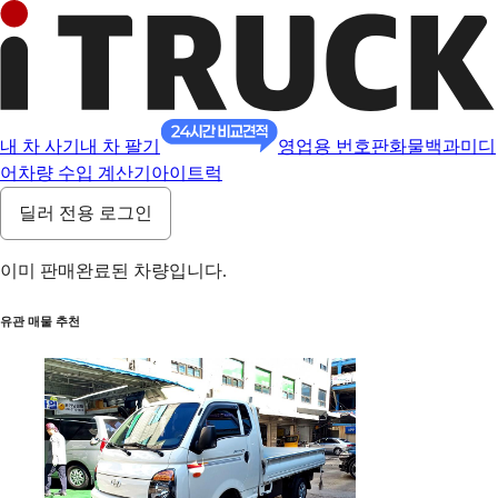
내 차 사기
내 차 팔기
영업용 번호판
화물백과
미디
어
차량 수입 계산기
아이트럭
딜러 전용 로그인
이미 판매완료된 차량입니다.
유관 매물 추천