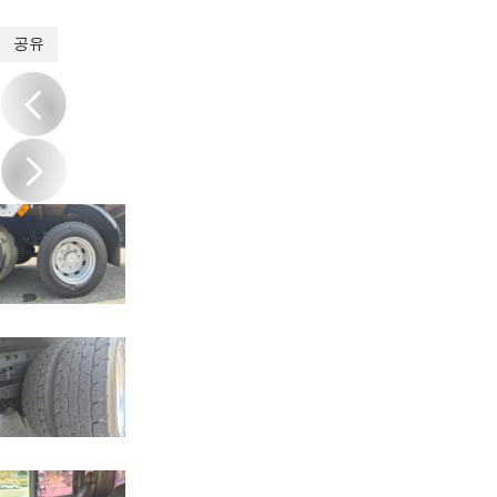
1
/
19
공유