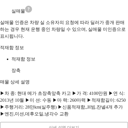
실매물
실매물 인증은 차량 실 소유자의 요청에 따라 딜러가 중개 판매
하는 경우 현재 운행 중인 차량일 수 있으며, 실매물 미인증으로
표시됩니다.
적재함 정보
적재함 정보
장축
매물 상세 설명
▶차 종: 현대 메가 초장축앞축 카고 ▶가 격: 4100만원 ▶연 식:
2013년 10월 ▶미 션: 수동 ▶마 력: 260마력 ▶적재함길이: 6250
▶주행거리: 28만km(실주행) ▶신품적재함,,H빔,잔넬4개 추가
▶엔진,미션,데후오일,냉각수 교환
상세 설명 더보기