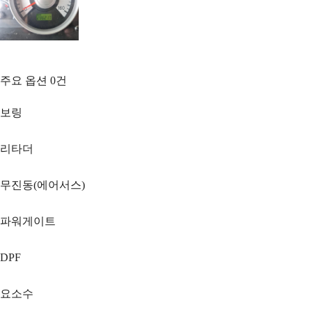
주요 옵션
0
건
보링
리타더
무진동(에어서스)
파워게이트
DPF
요소수