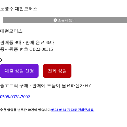
노영주
대현모터스
소유자 동의
대현모터스
판매중
9
대 · 판매 완료
46
대
종사원증 번호
CB22-00315
대출 상담 신청
전화 상담
중고트럭 구매 · 판매에 도움이 필요하신가요?
0508-0328-7002
추천 영업용 번호판
10
건이 있습니다.
0508-0328-7002
로 전화주세요.