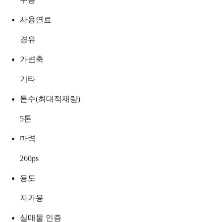
사용연료
경유
가변축
기타
톤수(최대적재량)
5
톤
마력
260
ps
용도
자가용
실매물 인증