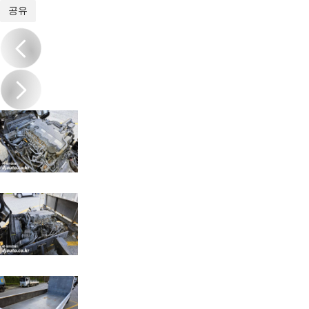
1
/
20
공유