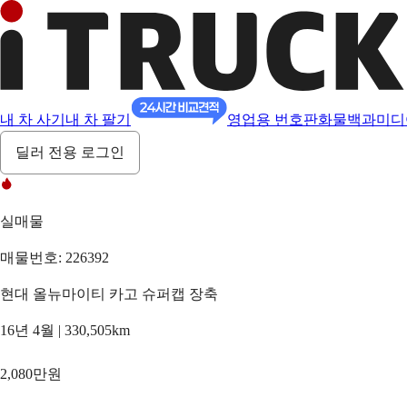
내 차 사기
내 차 팔기
영업용 번호판
화물백과
미디
딜러 전용 로그인
실매물
매물번호: 226392
현대 올뉴마이티 카고 슈퍼캡 장축
16년 4월 | 330,505km
2,080만원