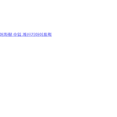
어
차량 수입 계산기
아이트럭