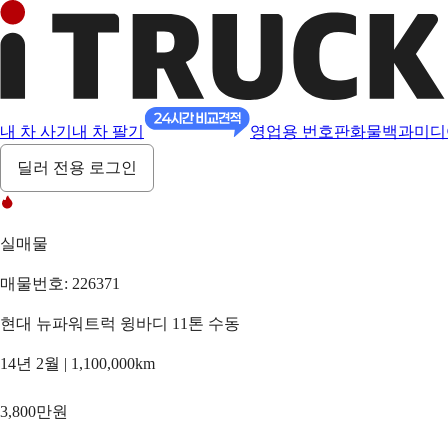
내 차 사기
내 차 팔기
영업용 번호판
화물백과
미디
딜러 전용 로그인
실매물
매물번호: 226371
현대 뉴파워트럭 윙바디 11톤 수동
14년 2월 | 1,100,000km
3,800만원