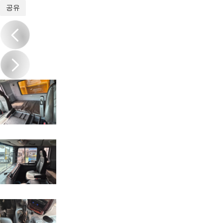
1
/
20
공유