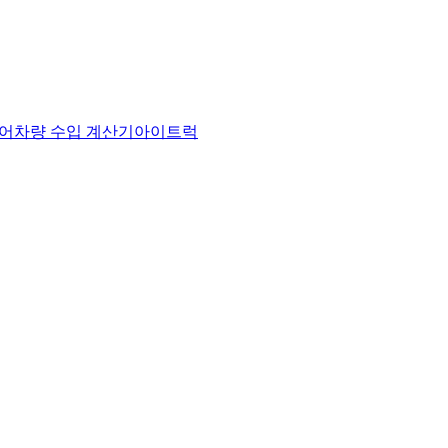
어
차량 수입 계산기
아이트럭