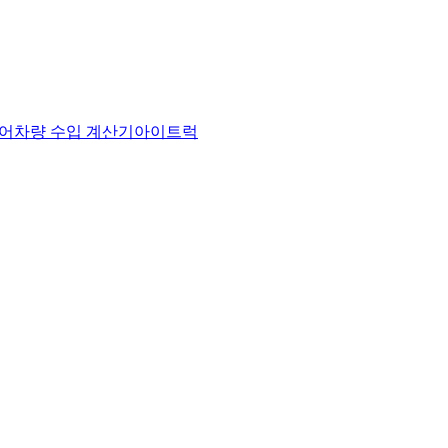
어
차량 수입 계산기
아이트럭