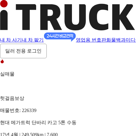
내 차 사기
내 차 팔기
영업용 번호판
화물백과
미디
딜러 전용 로그인
실매물
헛걸음보상
매물번호: 226339
현대 메가트럭 단바리 카고 5톤 수동
17년 4월 | 249,509km | 7,600