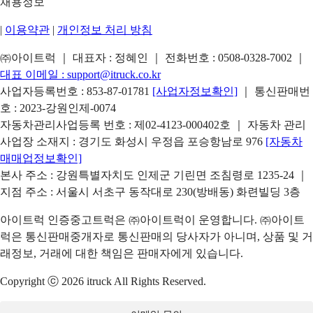
채용정보
|
이용약관
|
개인정보 처리 방침
㈜아이트럭 ｜ 대표자 : 정혜인 ｜ 전화번호 :
0508-0328-7002
｜
대표 이메일 :
support@itruck.co.kr
사업자등록번호 : 853-87-01781
[사업자정보확인]
｜ 통신판매번
호 : 2023-강원인제-0074
자동차관리사업등록 번호 : 제02-4123-000402호 ｜ 자동차 관리
사업장 소재지 : 경기도 화성시 우정읍 포승항남로 976
[자동차
매매업정보확인]
본사 주소 : 강원특별자치도 인제군 기린면 조침령로 1235-24 ｜
지점 주소 : 서울시 서초구 동작대로 230(방배동) 화련빌딩 3층
아이트럭 인증중고트럭은 ㈜아이트럭이 운영합니다. ㈜아이트
럭은 통신판매중개자로 통신판매의 당사자가 아니며, 상품 및 거
래정보, 거래에 대한 책임은 판매자에게 있습니다.
Copyright ⓒ 2026 itruck All Rights Reserved.