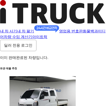
내 차 사기
내 차 팔기
영업용 번호판
화물백과
미디
어
차량 수입 계산기
아이트럭
딜러 전용 로그인
이미 판매완료된 차량입니다.
유관 매물 추천