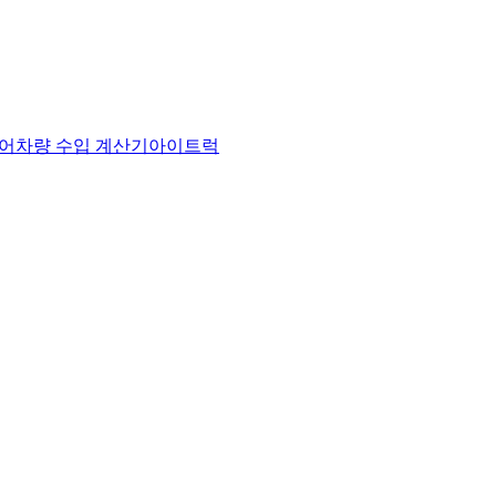
어
차량 수입 계산기
아이트럭