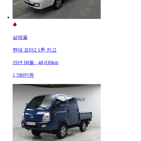
실매물
현대 포터2 1톤 카고
19년 08월 · 48,030km
1,590만원