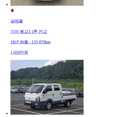
실매물
기아 봉고3 1톤 카고
18년 06월 · 155,870km
1,050만원