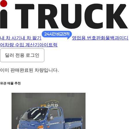
내 차 사기
내 차 팔기
영업용 번호판
화물백과
미디
어
차량 수입 계산기
아이트럭
딜러 전용 로그인
이미 판매완료된 차량입니다.
유관 매물 추천