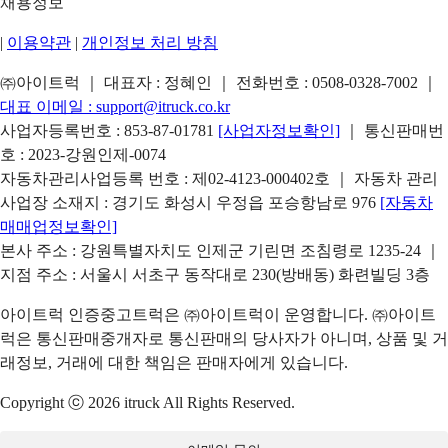
채용정보
|
이용약관
|
개인정보 처리 방침
㈜아이트럭 ｜ 대표자 : 정혜인 ｜ 전화번호 :
0508-0328-7002
｜
대표 이메일 :
support@itruck.co.kr
사업자등록번호 : 853-87-01781
[사업자정보확인]
｜ 통신판매번
호 : 2023-강원인제-0074
자동차관리사업등록 번호 : 제02-4123-000402호 ｜ 자동차 관리
사업장 소재지 : 경기도 화성시 우정읍 포승항남로 976
[자동차
매매업정보확인]
본사 주소 : 강원특별자치도 인제군 기린면 조침령로 1235-24 ｜
지점 주소 : 서울시 서초구 동작대로 230(방배동) 화련빌딩 3층
아이트럭 인증중고트럭은 ㈜아이트럭이 운영합니다. ㈜아이트
럭은 통신판매중개자로 통신판매의 당사자가 아니며, 상품 및 거
래정보, 거래에 대한 책임은 판매자에게 있습니다.
Copyright ⓒ 2026 itruck All Rights Reserved.