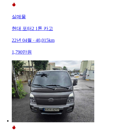
실매물
현대 포터2 1톤 카고
22년 04월 · 40,015km
1,790만원