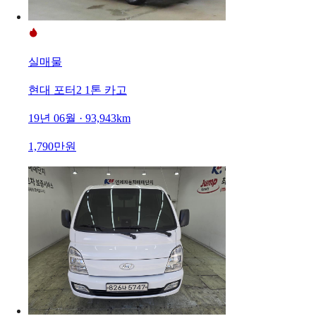
실매물
현대 포터2 1톤 카고
19년 06월 · 93,943km
1,790만원