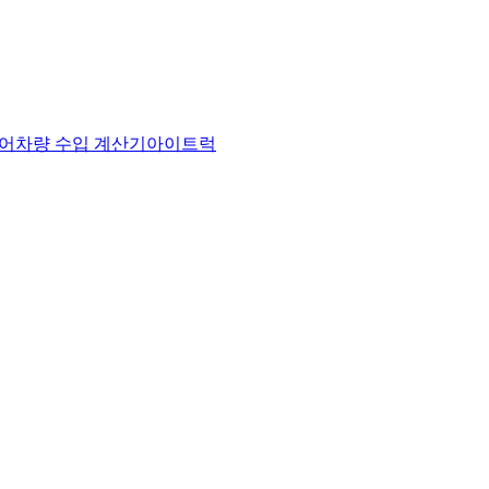
어
차량 수입 계산기
아이트럭