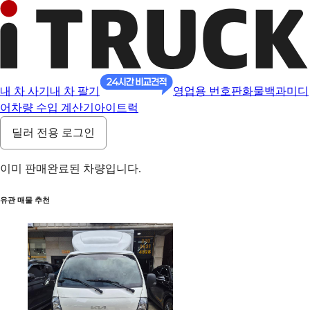
내 차 사기
내 차 팔기
영업용 번호판
화물백과
미디
어
차량 수입 계산기
아이트럭
딜러 전용 로그인
이미 판매완료된 차량입니다.
유관 매물 추천