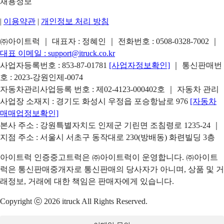
채용정보
|
이용약관
|
개인정보 처리 방침
㈜아이트럭 ｜ 대표자 : 정혜인 ｜ 전화번호 :
0508-0328-7002
｜
대표 이메일 :
support@itruck.co.kr
사업자등록번호 : 853-87-01781
[사업자정보확인]
｜ 통신판매번
호 : 2023-강원인제-0074
자동차관리사업등록 번호 : 제02-4123-000402호 ｜ 자동차 관리
사업장 소재지 : 경기도 화성시 우정읍 포승항남로 976
[자동차
매매업정보확인]
본사 주소 : 강원특별자치도 인제군 기린면 조침령로 1235-24 ｜
지점 주소 : 서울시 서초구 동작대로 230(방배동) 화련빌딩 3층
아이트럭 인증중고트럭은 ㈜아이트럭이 운영합니다. ㈜아이트
럭은 통신판매중개자로 통신판매의 당사자가 아니며, 상품 및 거
래정보, 거래에 대한 책임은 판매자에게 있습니다.
Copyright ⓒ 2026 itruck All Rights Reserved.