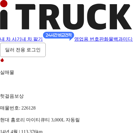
내 차 사기
내 차 팔기
영업용 번호판
화물백과
미디
딜러 전용 로그인
실매물
헛걸음보상
매물번호: 226128
현대 홈로리 마이티큐티 3,000L 자동릴
14년 4월 | 113,376km