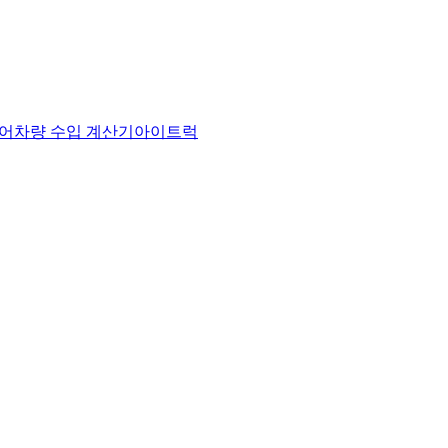
어
차량 수입 계산기
아이트럭