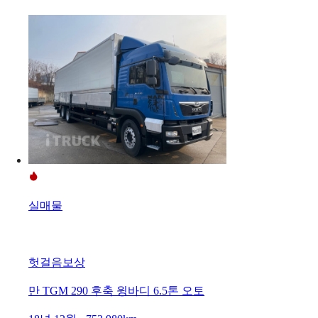
실매물
헛걸음보상
만 TGM 290 후축 윙바디 6.5톤 오토