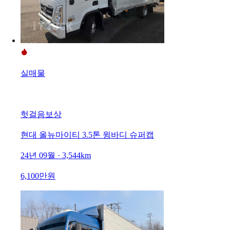
실매물
헛걸음보상
현대 올뉴마이티 3.5톤 윙바디 슈퍼캡
24년 09월 · 3,544km
6,100만원