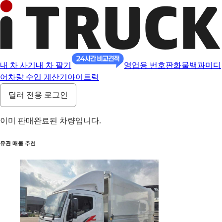
내 차 사기
내 차 팔기
영업용 번호판
화물백과
미디
어
차량 수입 계산기
아이트럭
딜러 전용 로그인
이미 판매완료된 차량입니다.
유관 매물 추천