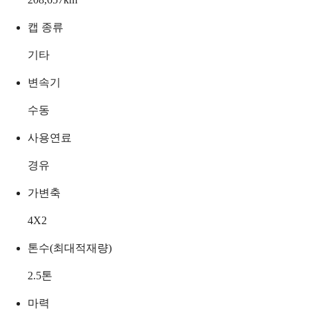
캡 종류
기타
변속기
수동
사용연료
경유
가변축
4X2
톤수(최대적재량)
2.5
톤
마력