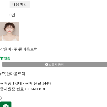
내용 확인
0
건
강윤아
(주)한마음트럭
소유자 동의
(주)한마음트럭
판매중
173
대 · 판매 완료
144
대
종사원증 번호
GC24-06818