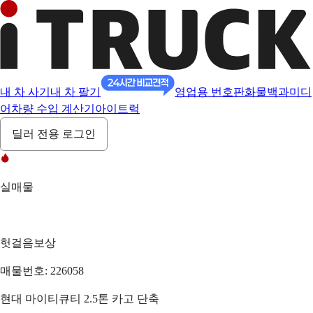
내 차 사기
내 차 팔기
영업용 번호판
화물백과
미디
어
차량 수입 계산기
아이트럭
딜러 전용 로그인
실매물
헛걸음보상
매물번호: 226058
현대 마이티큐티 2.5톤 카고 단축