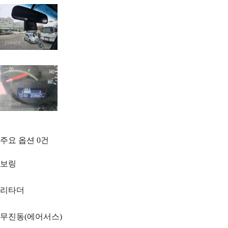
주요 옵션
0
건
보링
리타더
무진동(에어서스)