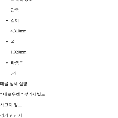
단축
길이
4,310
mm
폭
1,920
mm
파렛트
3
개
매물 상세 설명
* 내로우캡 * 부가세별도
차고지 정보
경기 안산시