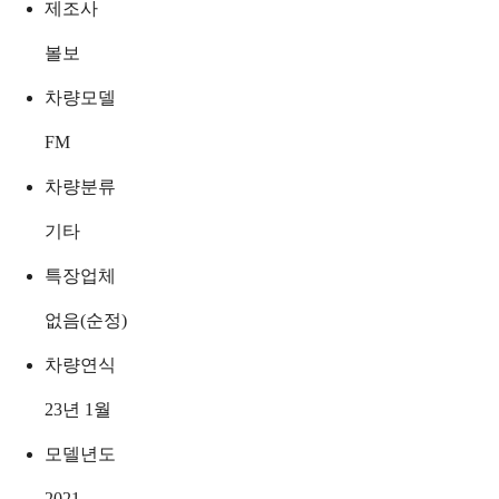
제조사
볼보
차량모델
FM
차량분류
기타
특장업체
없음(순정)
차량연식
23년 1월
모델년도
2021