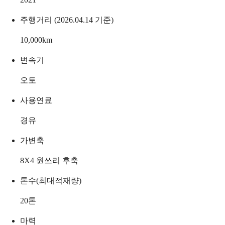
주행거리 (2026.04.14 기준)
10,000
km
변속기
오토
사용연료
경유
가변축
8X4 원쓰리 후축
톤수(최대적재량)
20
톤
마력