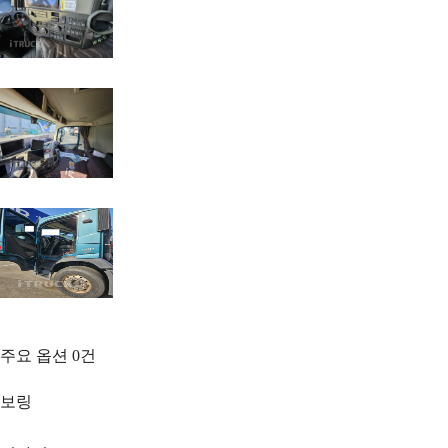
주요 옵션
0
건
보링