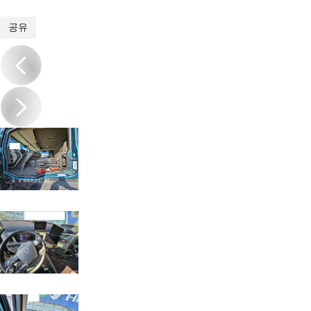
1
/
20
공유