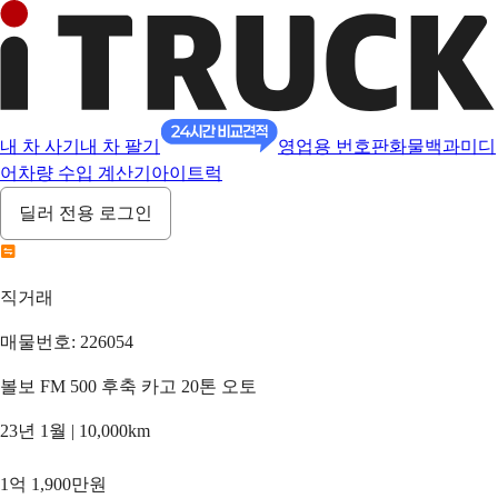
내 차 사기
내 차 팔기
영업용 번호판
화물백과
미디
어
차량 수입 계산기
아이트럭
딜러 전용 로그인
직거래
매물번호: 226054
볼보 FM 500 후축 카고 20톤 오토
23년 1월 | 10,000km
1억 1,900만원