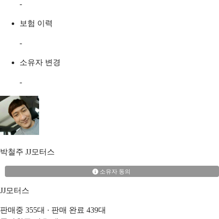
-
보험 이력
-
소유자 변경
-
박철주
JJ모터스
소유자 동의
JJ모터스
판매중
355
대 · 판매 완료
439
대